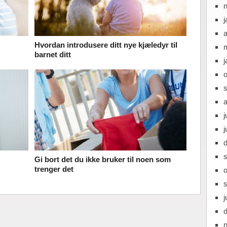
j
Hvordan introdusere ditt nye kjæledyr til
barnet ditt
j
j
j
Gi bort det du ikke bruker til noen som
trenger det
j