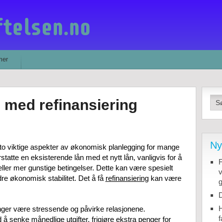
mer
n med refinansiering
Ny
 to viktige aspekter av økonomisk planlegging for mange
statte en eksisterende lån med et nytt lån, vanligvis for å
F
eller mer gunstige betingelser. Dette kan være spesielt
v
dre økonomisk stabilitet. Det å få
refinansiering
kan være
g
D
H
inger være stressende og påvirke relasjonene.
f
 å senke månedlige utgifter, frigjøre ekstra penger for