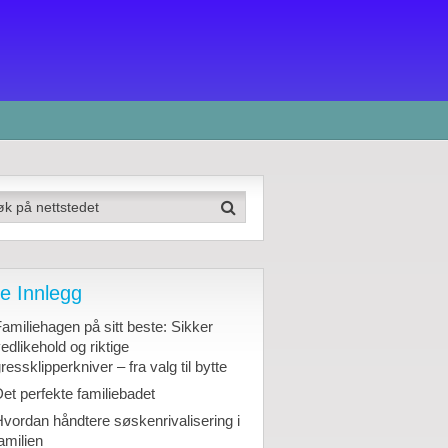
e Innlegg
amiliehagen på sitt beste: Sikker
edlikehold og riktige
ressklipperkniver – fra valg til bytte
et perfekte familiebadet
vordan håndtere søskenrivalisering i
amilien