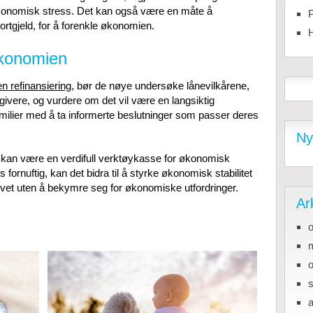
konomisk stress. Det kan også være en måte å
P
kortgjeld, for å forenkle økonomien.
H
økonomien
 en refinansiering
, bør de nøye undersøke lånevilkårene,
ngivere, og vurdere om det vil være en langsiktig
milier med å ta informerte beslutninger som passer deres
Ny
ng kan være en verdifull verktøykasse for økonomisk
s fornuftig, kan det bidra til å styrke økonomisk stabilitet
livet uten å bekymre seg for økonomiske utfordringer.
Ar
a