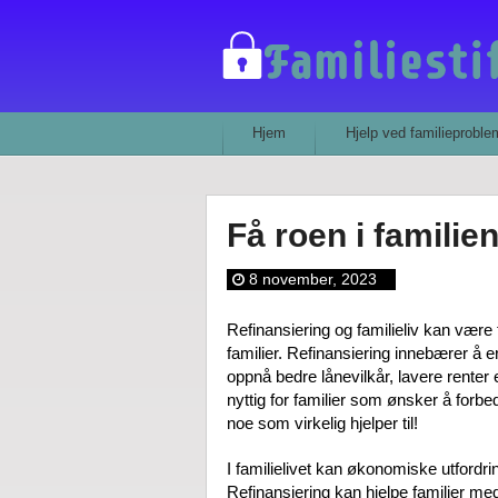
Hjem
Hjelp ved familieproble
Få roen i familie
8 november, 2023
Refinansiering og familieliv kan være
familier. Refinansiering innebærer å er
oppnå bedre lånevilkår, lavere renter 
nyttig for familier som ønsker å forbe
noe som virkelig hjelper til!
I familielivet kan økonomiske utfordr
Refinansiering kan hjelpe familier med