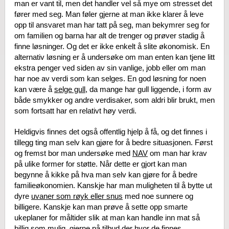
man er vant til, men det handler vel så mye om stresset det
fører med seg. Man føler gjerne at man ikke klarer å leve
opp til ansvaret man har tatt på seg, man bekymrer seg for
om familien og barna har alt de trenger og prøver stadig å
finne løsninger. Og det er ikke enkelt å slite økonomisk. En
alternativ løsning er å undersøke om man enten kan tjene litt
ekstra penger ved siden av sin vanlige, jobb eller om man
har noe av verdi som kan selges. En god løsning for noen
kan være å
selge gull
, da mange har gull liggende, i form av
både smykker og andre verdisaker, som aldri blir brukt, men
som fortsatt har en relativt høy verdi.
Heldigvis finnes det også offentlig hjelp å få, og det finnes i
tillegg ting man selv kan gjøre for å bedre situasjonen. Først
og fremst bor man undersøke med
NAV
om man har krav
på ulike former for støtte. Når dette er gjort kan man
begynne å kikke på hva man selv kan gjøre for å bedre
familieøkonomien. Kanskje har man muligheten til å bytte ut
dyre
uvaner som røyk eller snus
med noe sunnere og
billigere. Kanskje kan man prøve å sette opp smarte
ukeplaner for måltider slik at man kan handle inn mat så
billig som mulig, gjerne på tilbud der hvor de finnes.